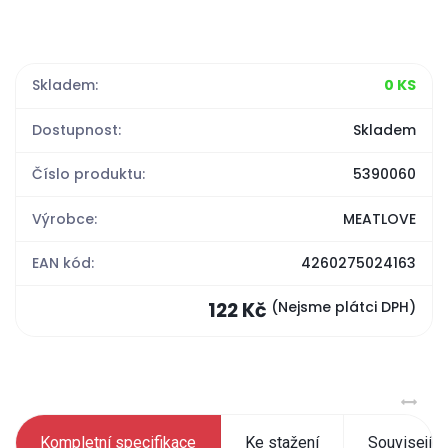
Skladem:
0 KS
Dostupnost:
Skladem
Číslo produktu:
5390060
Výrobce:
MEATLOVE
EAN kód:
4260275024163
122 Kč
(Nejsme plátci DPH)
Kompletní specifikace
Ke stažení
Související